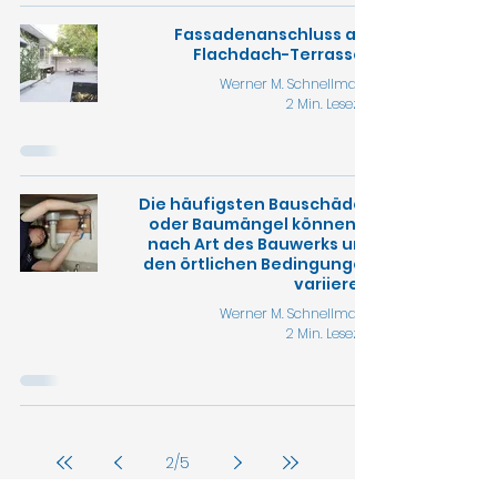
Fassadenanschluss auf
Flachdach-Terrassen
Werner M. Schnellmann
2 Min. Lesezeit
Die häufigsten Bauschäden
oder Baumängel können je
nach Art des Bauwerks und
den örtlichen Bedingungen
variieren.
Werner M. Schnellmann
2 Min. Lesezeit
2
/
5