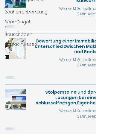
Bauwerkes
/
Werner M. Schnellmann
Bauherrenberatung
2 Min. Lesezeit
Baumängel
/
Bauschäden
Bewertung einer Immobilie –
Baufachwissen
Unterschied zwischen Makler
und Banken
Werner M. Schnellmann
3 Min. Lesezeit
Stolpersteine und deren
Lösungen bei einem
schlüsselfertigen Eigenheim
Werner M. Schnellmann
3 Min. Lesezeit