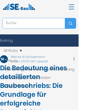
Beitrag
All Posts
Werner M. Schnellmann
All Posts
9. Juni 2024
2 Min. Lesezeit
Die Bedeutung eines
Baumanagement / Bauherrenberatung
detaillierten
Baumängel / Bauschäden
Baubeschriebs: Die
Baufachwissen
Grundlage für
erfolgreiche