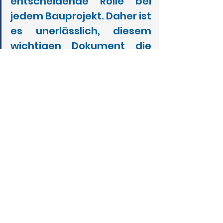
entscheidende Rolle bei 
jedem Bauprojekt. Daher ist 
es unerlässlich, diesem 
wichtigen Dokument die 
gebührende 
Aufmerksamkeit zu 
schenken und 
sicherzustellen, dass es 
sorgfältig ausgearbeitet 
wird. Denn am Ende sind es 
die Details, die den 
Unterschied machen 
zwischen einem 
erfolgreichen Bauprojekt 
und einem, das an 